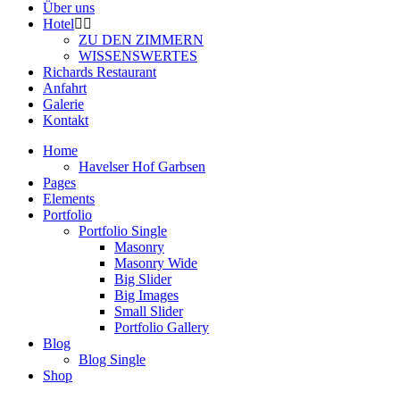
Über uns
Hotel
ZU DEN ZIMMERN
WISSENSWERTES
Richards Restaurant
Anfahrt
Galerie
Kontakt
Home
Havelser Hof Garbsen
Pages
Elements
Portfolio
Portfolio Single
Masonry
Masonry Wide
Big Slider
Big Images
Small Slider
Portfolio Gallery
Blog
Blog Single
Shop